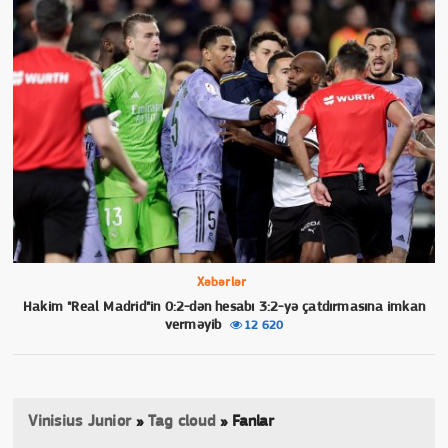
Xəbərlər
Hakim "Real Madrid"in 0:2-dən hesabı 3:2-yə çatdırmasına imkan
verməyib
12 620
Vinisius Junior
»
Tag cloud
» Fanlar