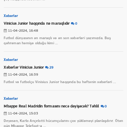
Xəbərlər
Vinicius Junior haqqında nə maraqlıdır
0
11-04-2024, 16:48
Futbol dünyasının ən maraqlı və ən son xəbərləri yazımızda. Baş
qəhrəman həmişə olduğu kimi
...
Xəbərlər
Xəbərlər Vinicius Junior
29
11-04-2024, 16:39
Futbol və futbolçu Vinisius Junior haqqında bu həftənin xəbərləri
...
Xəbərlər
Mbappe Real Madridin formasını necə dəyişəcək? Təhlil
0
11-04-2024, 15:03
Deyəsən, Karlo Ançelotti hücumçularını çox yükləməyi planlaşdırır. Ötən
gün Mbappe Telefoot-a
...