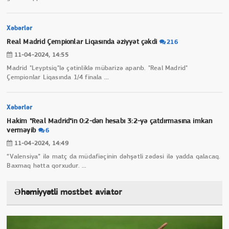
Xəbərlər
Real Madrid Çempionlar Liqasında əziyyət çəkdi
216
11-04-2024, 14:55
Madrid "Leyptsiq"lə çətinliklə mübarizə aparıb. "Real Madrid"
Çempionlar Liqasında 1/4 finala
...
Xəbərlər
Hakim "Real Madrid"in 0:2-dən hesabı 3:2-yə çatdırmasına imkan
verməyib
6
11-04-2024, 14:49
“Valensiya” ilə matç da müdafiəçinin dəhşətli zədəsi ilə yadda qalacaq.
Baxmaq hətta qorxudur.
...
Əhəmiyyətli
mostbet aviator