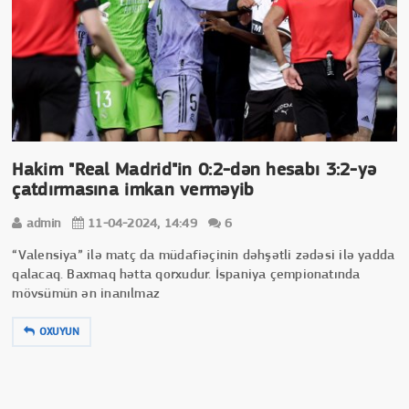
Hakim "Real Madrid"in 0:2-dən hesabı 3:2-yə
çatdırmasına imkan verməyib
admin
11-04-2024, 14:49
6
“Valensiya” ilə matç da müdafiəçinin dəhşətli zədəsi ilə yadda
qalacaq. Baxmaq hətta qorxudur. İspaniya çempionatında
mövsümün ən inanılmaz
OXUYUN