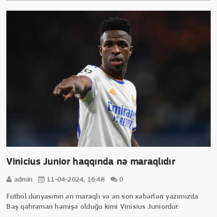
Vinicius Junior haqqında nə maraqlıdır
admin
11-04-2024, 16:48
0
Futbol dünyasının ən maraqlı və ən son xəbərləri yazımızda.
Baş qəhrəman həmişə olduğu kimi Vinisius Juniordur.