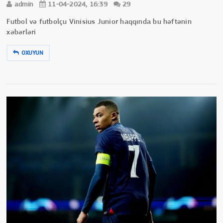
admin
11-04-2024, 16:39
29
Futbol və futbolçu Vinisius Junior haqqında bu həftənin
xəbərləri
OXUYUN