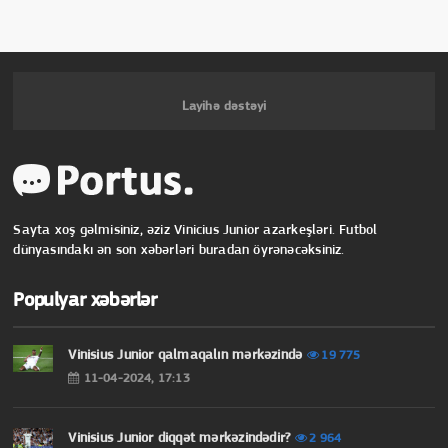
Layihə dəstəyi
Sayta xoş gəlmisiniz, əziz Vinicius Junior azarkeşləri. Futbol
dünyasındakı ən son xəbərləri buradan öyrənəcəksiniz.
Populyar xəbərlər
Vinisius Junior qalmaqalın mərkəzində
19 775
11-04-2024, 17:13
Vinisius Junior diqqət mərkəzindədir?
2 964