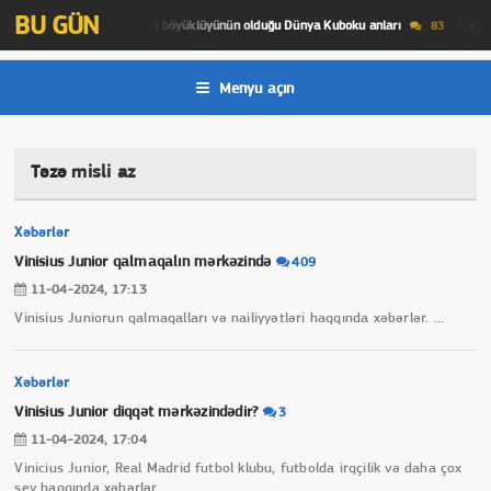
BU GÜN
l anlar
Ən gözəl
Futbolun bütün böyüklüyünün olduğu Dünya Kuboku anları
83
Menyu açın
Təzə
misli az
Xəbərlər
Vinisius Junior qalmaqalın mərkəzində
409
11-04-2024, 17:13
Vinisius Juniorun qalmaqalları və nailiyyətləri haqqında xəbərlər.
...
Xəbərlər
Vinisius Junior diqqət mərkəzindədir?
3
11-04-2024, 17:04
Vinicius Junior, Real Madrid futbol klubu, futbolda irqçilik və daha çox
şey haqqında xəbərlər.
...