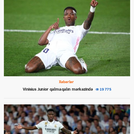
Xəbərlər
Vinisius Junior qalmaqalın mərkəzində
19 775