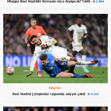
Mbappe Real Madridin formasını necə dəyişəcək? Təhlil
2 804
Xəbərlər
Real Madrid Çempionlar Liqasında əziyyət çəkdi
4 215