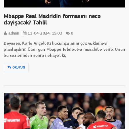
Mbappe Real Madridin formasını necə
dəyişəcək? Təhlil
admin
11-04-2024, 15:03
0
Deyəsən, Karlo Ançelotti hücumçularını çox yükləməyi
planlaşdırır. Ötən gün Mbappe Telefoot-a müsahibə verib. Onun
bu sözlərindən sonra nəhayət ki,
OXUYUN