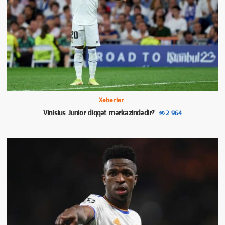
Xəbərlər
Vinisius Junior diqqət mərkəzindədir?
2 964